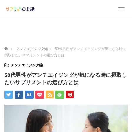
T
o
g
g
l
e
n
ホーム
アンチエイジング編
50代男性がアンチエイジングが気になる時に
a
摂取したいサプリメントの選び方とは
v
i
アンチエイジング編
g
50代男性がアンチエイジングが気になる時に摂取し
a
t
たいサプリメントの選び方とは
i
o
n