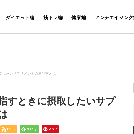
ダイエット編
筋トレ編
健康編
アンチエイジング
取したいサプリメントの選び方とは
目指すときに摂取したいサプ
は
RSS
feedly
Pin it