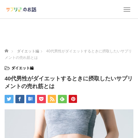
T
o
g
g
l
e
n
ホーム
ダイエット編
40代男性がダイエットするときに摂取したいサプリ
a
メントの売れ筋とは
v
i
ダイエット編
g
40代男性がダイエットするときに摂取したいサプリ
a
t
メントの売れ筋とは
i
o
n