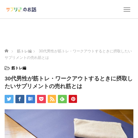
T
o
g
g
l
e
n
ホーム
筋トレ編
30代男性が筋トレ・ワークアウトするときに摂取したい
a
サプリメントの売れ筋とは
v
i
筋トレ編
g
30代男性が筋トレ・ワークアウトするときに摂取し
a
t
たいサプリメントの売れ筋とは
i
o
n