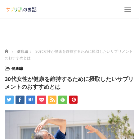
T
o
g
g
l
e
n
ホーム
健康編
30代女性が健康を維持するために摂取したいサプリメント
a
のおすすめとは
v
i
健康編
g
30代女性が健康を維持するために摂取したいサプリ
a
t
メントのおすすめとは
i
o
n