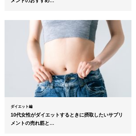
メントのおすすめ…
ダイエット編
10代女性がダイエットするときに摂取したいサプリ
メントの売れ筋と…