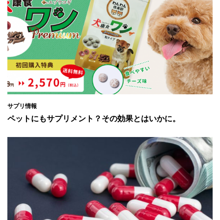
サプリ情報
ペットにもサプリメント？その効果とはいかに。