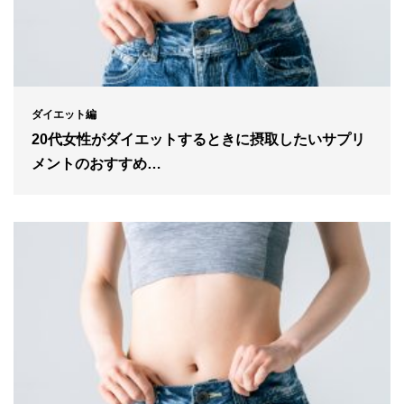
ダイエット編
20代女性がダイエットするときに摂取したいサプリ
メントのおすすめ…