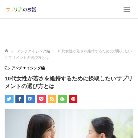
T
o
g
g
l
e
n
ホーム
アンチエイジング編
10代女性が若さを維持するために摂取したい
a
サプリメントの選び方とは
v
i
アンチエイジング編
g
10代女性が若さを維持するために摂取したいサプリ
a
t
メントの選び方とは
i
o
n