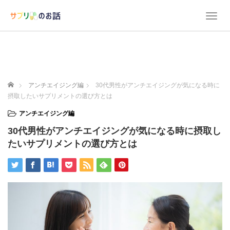
T
o
g
g
l
e
n
ホーム
アンチエイジング編
30代男性がアンチエイジングが気になる時に
a
摂取したいサプリメントの選び方とは
v
i
アンチエイジング編
g
30代男性がアンチエイジングが気になる時に摂取し
a
t
たいサプリメントの選び方とは
i
o
n