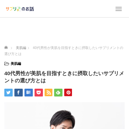
T
o
g
g
l
e
n
ホーム
美肌編
40代男性が美肌を目指すときに摂取したいサプリメントの
a
選び方とは
v
i
美肌編
g
40代男性が美肌を目指すときに摂取したいサプリメ
a
t
ントの選び方とは
i
o
n