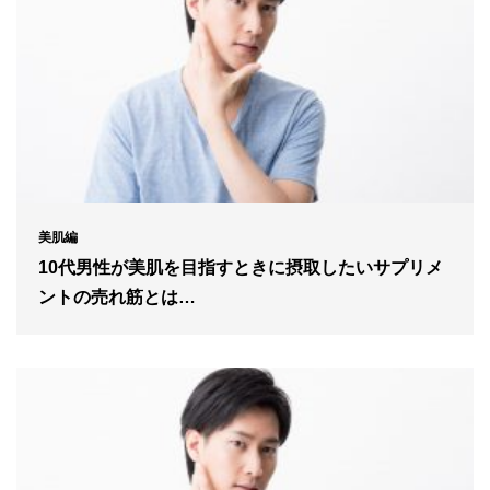
美肌編
10代男性が美肌を目指すときに摂取したいサプリメ
ントの売れ筋とは…