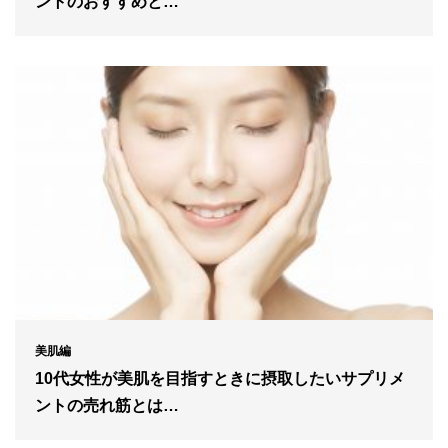
ントのおすすめと…
美肌編
10代女性が美肌を目指すときに摂取したいサプリメ
ントの売れ筋とは…