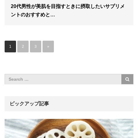
20代男性が美肌を目指すときに摂取したいサプリメ
ントのおすすめと…
1
2
3
»
ピックアップ記事