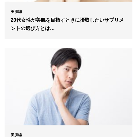
美肌編
20代女性が美肌を目指すときに摂取したいサプリメ
ントの選び方とは…
美肌編