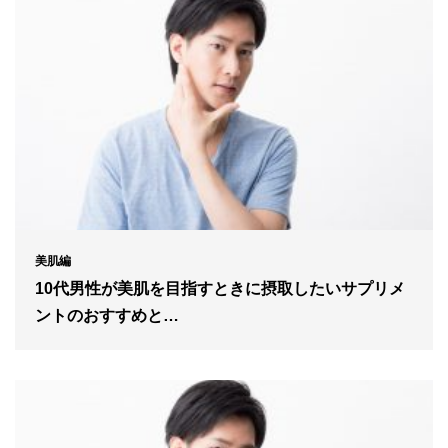
美肌編
10代男性が美肌を目指すときに摂取したいサプリメ
ントのおすすめと…