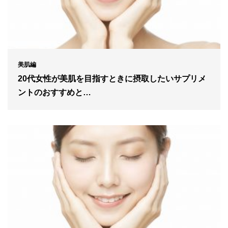
美肌編
20代女性が美肌を目指すときに摂取したいサプリメ
ントのおすすめと…