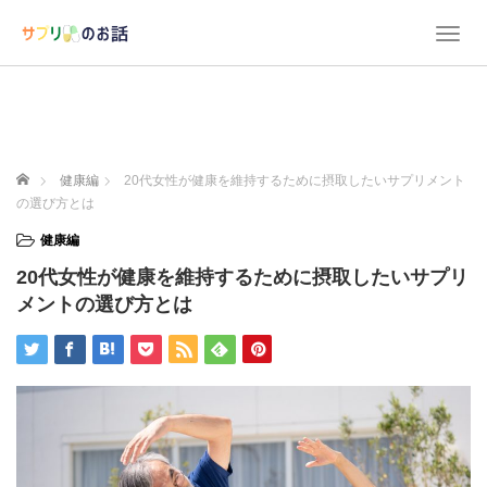
T
o
g
g
l
e
n
ホーム
健康編
20代女性が健康を維持するために摂取したいサプリメント
a
の選び方とは
v
i
健康編
g
20代女性が健康を維持するために摂取したいサプリ
a
t
メントの選び方とは
i
o
n